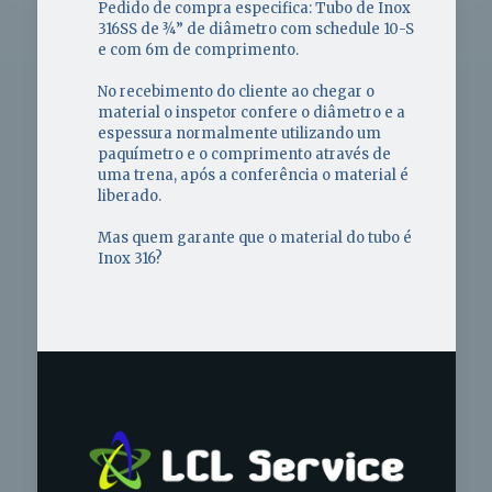
Pedido de compra especifica: Tubo de Inox
316SS de ¾” de diâmetro com schedule 10-S
e com 6m de comprimento.
No recebimento do cliente ao chegar o
material o inspetor confere o diâmetro e a
espessura normalmente utilizando um
paquímetro e o comprimento através de
uma trena, após a conferência o material é
liberado.
Mas quem garante que o material do tubo é
Inox 316?